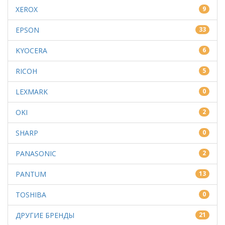
XEROX
9
EPSON
33
KYOCERA
6
RICOH
5
LEXMARK
0
OKI
2
SHARP
0
PANASONIC
2
PANTUM
13
TOSHIBA
0
ДРУГИЕ БРЕНДЫ
21