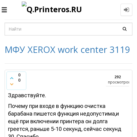
Toggle
navigation
МФУ XEROX work center 3119
0
292
0
просмотров
Здравствуйте.
Почему при входе в функцию очистка
барабана пишется функция недопустима,и
ещё при включении принтера он долга
греется, раньше 5-10 секунд, сейчас секунд
30. Спасибо.