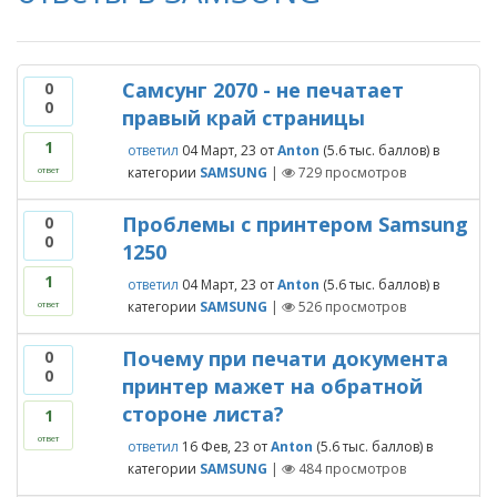
Самсунг 2070 - не печатает
0
0
правый край страницы
1
ответил
04 Март, 23
от
Anton
(
5.6 тыс.
баллов)
в
категории
SAMSUNG
|
729
просмотров
ответ
Проблемы с принтером Samsung
0
0
1250
1
ответил
04 Март, 23
от
Anton
(
5.6 тыс.
баллов)
в
категории
SAMSUNG
|
526
просмотров
ответ
Почему при печати документа
0
0
принтер мажет на обратной
стороне листа?
1
ответ
ответил
16 Фев, 23
от
Anton
(
5.6 тыс.
баллов)
в
категории
SAMSUNG
|
484
просмотров