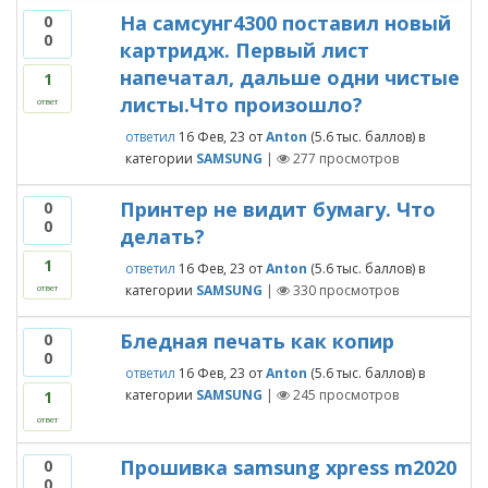
На самсунг4300 поставил новый
0
0
картридж. Первый лист
напечатал, дальше одни чистые
1
листы.Что произошло?
ответ
ответил
16 Фев, 23
от
Anton
(
5.6 тыс.
баллов)
в
категории
SAMSUNG
|
277
просмотров
Принтер не видит бумагу. Что
0
0
делать?
1
ответил
16 Фев, 23
от
Anton
(
5.6 тыс.
баллов)
в
категории
SAMSUNG
|
330
просмотров
ответ
Бледная печать как копир
0
0
ответил
16 Фев, 23
от
Anton
(
5.6 тыс.
баллов)
в
категории
SAMSUNG
|
245
просмотров
1
ответ
Прошивка samsung xpress m2020
0
0