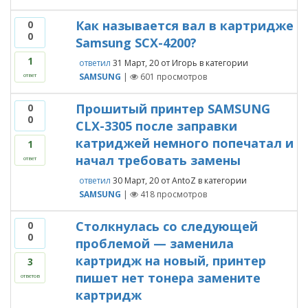
Как называется вал в картридже
0
0
Samsung SCX-4200?
1
ответил
31 Март, 20
от
Игорь
в категории
SAMSUNG
|
601
просмотров
ответ
Прошитый принтер SAMSUNG
0
0
CLX-3305 после заправки
катриджей немного попечатал и
1
начал требовать замены
ответ
ответил
30 Март, 20
от
AntoZ
в категории
SAMSUNG
|
418
просмотров
Столкнулась со следующей
0
0
проблемой — заменила
картридж на новый, принтер
3
пишет нет тонера замените
ответов
картридж