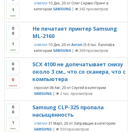
ответил
10 Дек, 20
от
Олег Сервис-Принт
в
категории
SAMSUNG
|
342
просмотров
1
ответ
Не печатает принтер Samsung
0
0
ML-2160
1
ответил
10 Дек, 20
от
Anton
(
5.6 тыс.
баллов)
в
категории
SAMSUNG
|
369
просмотров
ответ
SCX 4100 не допечатывает снизу
0
0
около 3 см., что со сканера, что с
компьютера
0
ответов
спросил
06 Авг, 20
от
Сергей
в категории
SAMSUNG
|
2 тыс.
просмотров
Samsung CLP-325 пропала
0
0
насыщенность
1
ответил
31 Март, 20
от
Заправщик
в категории
SAMSUNG
|
550
просмотров
ответ