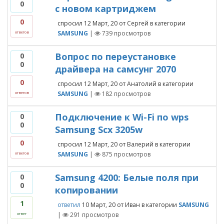
0
с новом картриджем
0
спросил
12 Март, 20
от
Сергей
в категории
SAMSUNG
|
739
просмотров
ответов
Вопрос по переустановке
0
0
драйвера на самсунг 2070
0
спросил
12 Март, 20
от
Анатолий
в категории
SAMSUNG
|
182
просмотров
ответов
Подключение к Wi-Fi по wps
0
0
Samsung Scx 3205w
0
спросил
12 Март, 20
от
Валерий
в категории
SAMSUNG
|
875
просмотров
ответов
Samsung 4200: Белые поля при
0
0
копировании
1
ответил
10 Март, 20
от
Иван
в категории
SAMSUNG
|
291
просмотров
ответ