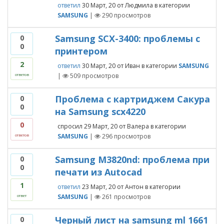
ответил
30 Март, 20
от
Людмила
в категории
SAMSUNG
|
290
просмотров
Samsung SCX-3400: проблемы с
0
0
принтером
2
ответил
30 Март, 20
от
Иван
в категории
SAMSUNG
|
509
просмотров
ответов
Проблема с картриджем Сакура
0
0
на Samsung scx4220
0
спросил
29 Март, 20
от
Валера
в категории
SAMSUNG
|
296
просмотров
ответов
Samsung M3820nd: проблема при
0
0
печати из Autocad
1
ответил
23 Март, 20
от
Антон
в категории
SAMSUNG
|
261
просмотров
ответ
Черный лист на samsung ml 1661
0