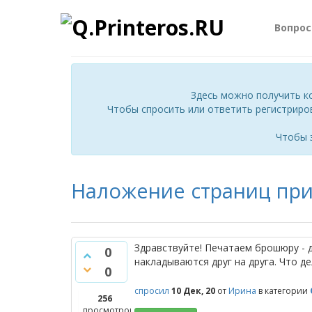
Вопро
Здесь можно получить к
Чтобы спросить или ответить регистриро
Чтобы 
Наложение страниц пр
Здравствуйте! Печатаем брошюру - д
0
накладываются друг на друга. Что д
0
спросил
10 Дек, 20
от
Ирина
в категории
256
просмотров