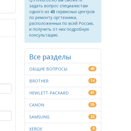
задать вопрос специалистам
одного из
43
сервисных центров
по ремонту оргтехники,
расположенных по всей России,
и получить от них подробную
консультацию.
Все разделы
ОБЩИЕ ВОПРОСЫ
40
BROTHER
14
HEWLETT-PACKARD
81
CANON
55
SAMSUNG
22
XEROX
9