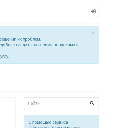
Close
×
решении их проблем.
добнее следить за своими вопросами и
углу.
С помощью сервиса
Q.Printeros.RU вы сможете