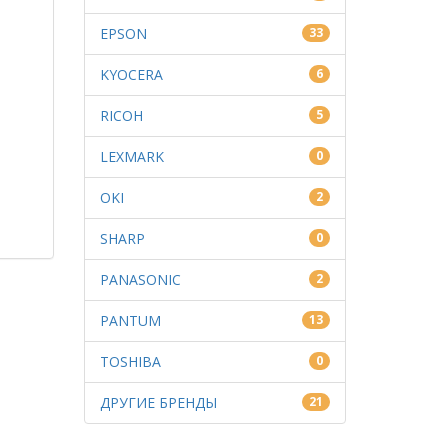
EPSON
33
KYOCERA
6
RICOH
5
LEXMARK
0
OKI
2
SHARP
0
PANASONIC
2
PANTUM
13
TOSHIBA
0
ДРУГИЕ БРЕНДЫ
21