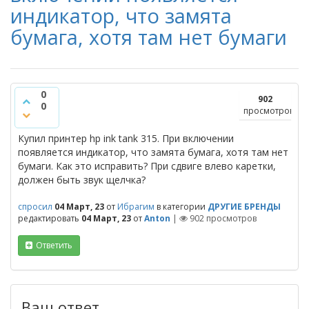
индикатор, что замята
бумага, хотя там нет бумаги
0
902
0
просмотров
Купил принтер hp ink tank 315. При включении
появляется индикатор, что замята бумага, хотя там нет
бумаги. Как это исправить? При сдвиге влево каретки,
должен быть звук щелчка?
спросил
04 Март, 23
от
Ибрагим
в категории
ДРУГИЕ БРЕНДЫ
редактировать
04 Март, 23
от
Anton
|
902
просмотров
Ответить
Ваш ответ