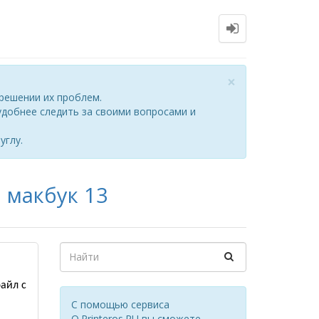
Close
×
решении их проблем.
добнее следить за своими вопросами и
углу.
а макбук 13
айл с
С помощью сервиса
Q.Printeros.RU вы сможете