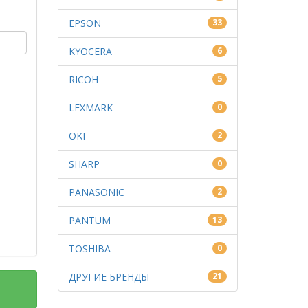
EPSON
33
KYOCERA
6
RICOH
5
LEXMARK
0
OKI
2
SHARP
0
PANASONIC
2
PANTUM
13
TOSHIBA
0
ДРУГИЕ БРЕНДЫ
21