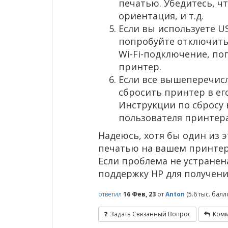
печатью. Убедитесь, ч
ориентация, и т.д.
Если вы используете U
попробуйте отключить 
Wi-Fi-подключение, по
принтер.
Если все вышеперечис
сбросить принтер в ег
Инструкции по сбросу 
пользователя принтера
Надеюсь, хотя бы один из 
печатью на вашем принтере 
Если проблема не устранен
поддержку HP для получен
ответил
16 Фев, 23
от
Anton
(
5.6 тыс.
балло
Задать Связанный Вопрос
Комм