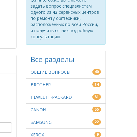
задать вопрос специалистам
одного из
43
сервисных центров
по ремонту оргтехники,
расположенных по всей России,
и получить от них подробную
консультацию.
Все разделы
ОБЩИЕ ВОПРОСЫ
40
BROTHER
14
HEWLETT-PACKARD
81
CANON
55
SAMSUNG
22
XEROX
9