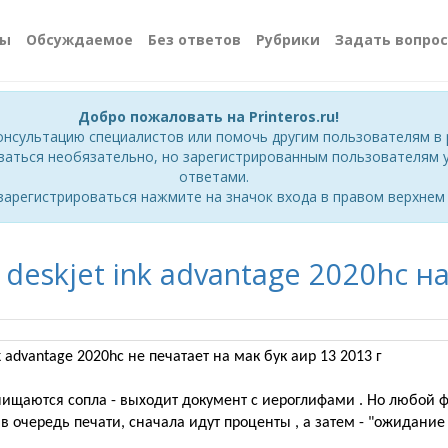
сы
Обсуждаемое
Без ответов
Рубрики
Задать вопрос
Добро пожаловать на Printeros.ru!
онсультацию специалистов или помочь другим пользователям в 
ваться необязательно, но зарегистрированным пользователям у
ответами.
зарегистрироваться нажмите на значок входа в правом верхнем 
deskjet ink advantage 2020hc н
nk advantage 2020hc не печатает на мак бук аир 13 2013 г
чищаются сопла - выходит документ с иероглифами . Но любой ф
в очередь печати, сначала идут проценты , а затем - "ожидание