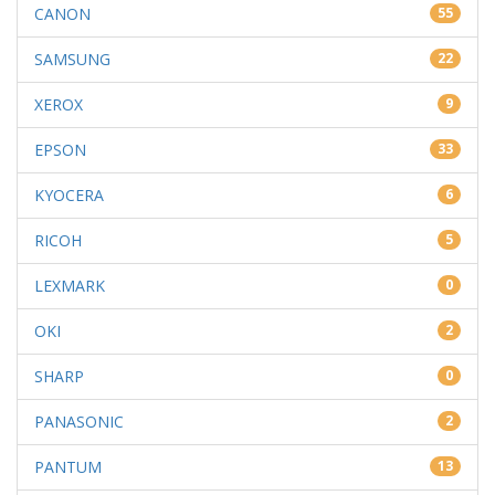
CANON
55
SAMSUNG
22
XEROX
9
EPSON
33
KYOCERA
6
RICOH
5
LEXMARK
0
OKI
2
SHARP
0
PANASONIC
2
PANTUM
13