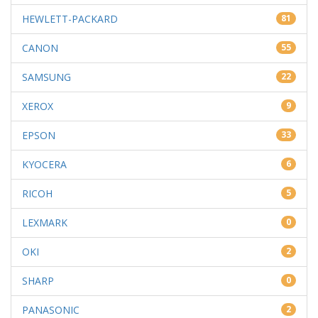
HEWLETT-PACKARD
81
CANON
55
SAMSUNG
22
XEROX
9
EPSON
33
KYOCERA
6
RICOH
5
LEXMARK
0
OKI
2
SHARP
0
PANASONIC
2