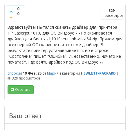
0
329
0
просмотров
Здравствуйте! Пытался скачать драйвер для принтера
HP Laserjet 1010, для ОС Виндоус 7 - но скачивается
драйвер для Висты - lj1010serieshb-vista64.zip. Причем для
всех версий ОС скачивается этот же драйвер. В
результате принтер устанавливается, но в строке
"Состояние" пишет "Ошибка". И, естественно, ничего не
печатает. Где взять драйвер под ОС Виндоус 7?
спросил
19 Фев, 25
от
Мария
в категории
HEWLETT-PACKARD
|
329
просмотров
Ответить
Ваш ответ