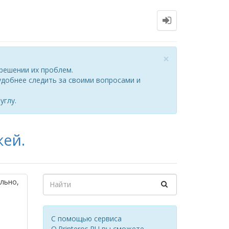
Close
×
решении их проблем.
добнее следить за своими вопросами и
углу.
жей.
льно,
С помощью сервиса
Q.Printeros.RU вы сможете