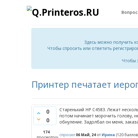
Вопро
Здесь можно получить к
Чтобы спросить или ответить регистриро
Чтобы 
Принтер печатает иеро
Старенький НР С4583. Лежат нескол
0
потом начинает морочить голову, н
0
обнуление. Задолбал он меня, заказ
174
спросил
06 Май, 24
от
Ирина
(
120
баллов
просмотров