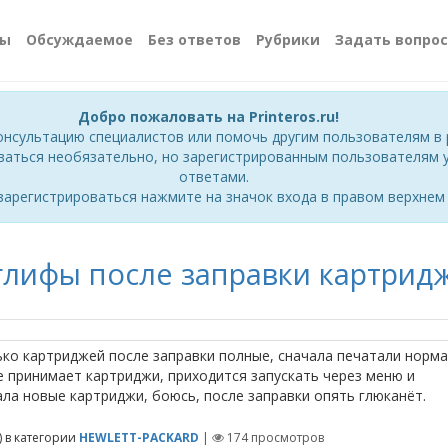
сы
Обсуждаемое
Без ответов
Рубрики
Задать вопрос
Добро пожаловать на Printeros.ru!
онсультацию специалистов или помочь другим пользователям в 
ваться необязательно, но зарегистрированным пользователям у
ответами.
зарегистрироваться нажмите на значок входа в правом верхнем 
глифы после заправки картрид
ько картриджей после заправки полные, сначала печатали норма
е принимает картриджи, приходится запускать через меню и
ала новые картриджи, боюсь, после заправки опять глюканëт.
)
в категории
HEWLETT-PACKARD
|
174
просмотров