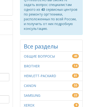
задать вопрос специалистам
одного из
43
сервисных центров
по ремонту оргтехники,
расположенных по всей России,
и получить от них подробную
консультацию.
Все разделы
ОБЩИЕ ВОПРОСЫ
40
BROTHER
14
HEWLETT-PACKARD
81
CANON
55
SAMSUNG
22
XEROX
9