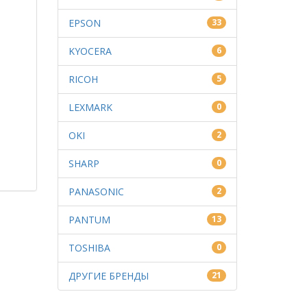
EPSON
33
KYOCERA
6
RICOH
5
LEXMARK
0
OKI
2
SHARP
0
PANASONIC
2
PANTUM
13
TOSHIBA
0
ДРУГИЕ БРЕНДЫ
21