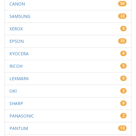
CANON
55
SAMSUNG
22
XEROX
9
EPSON
33
KYOCERA
6
RICOH
5
LEXMARK
0
OKI
2
SHARP
0
PANASONIC
2
PANTUM
13