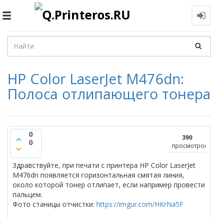
Toggle
navigation
HP Color LaserJet M476dn:
Полоса отлипающего тонера
0
390
0
просмотров
Здравствуйте, при печати с принтера HP Color LaserJet
M476dn появляется горизонтальная смятая линия,
около которой тонер отлипает, если например провести
пальцем.
Фото станицы отчистки:
https://imgur.com/HKrNa5F