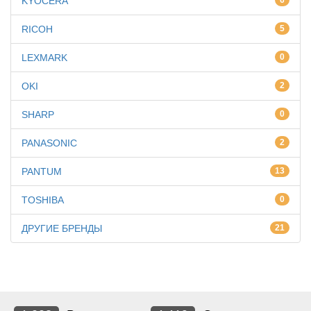
KYOCERA
6
RICOH
5
LEXMARK
0
OKI
2
SHARP
0
PANASONIC
2
PANTUM
13
TOSHIBA
0
ДРУГИЕ БРЕНДЫ
21