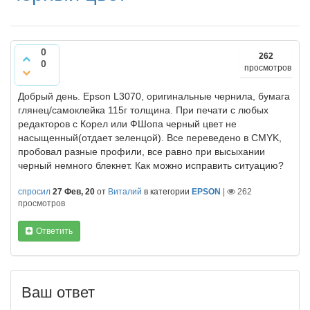
0
262
0
просмотров
Добрый день. Epson L3070, оригинальные чернила, бумага
глянец/самоклейка 115г толщина. При печати с любых
редакторов с Корел или ФШопа черный цвет не
насыщенный(отдает зеленцой). Все переведено в CMYK,
пробовал разные профили, все равно при высыхании
черный немного блекнет. Как можно исправить ситуацию?
спросил
27 Фев, 20
от
Виталий
в категории
EPSON
|
262
просмотров
Ответить
Ваш ответ