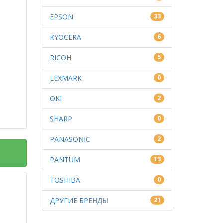
EPSON
33
KYOCERA
6
RICOH
5
LEXMARK
0
OKI
2
SHARP
0
PANASONIC
2
PANTUM
13
TOSHIBA
0
ДРУГИЕ БРЕНДЫ
21