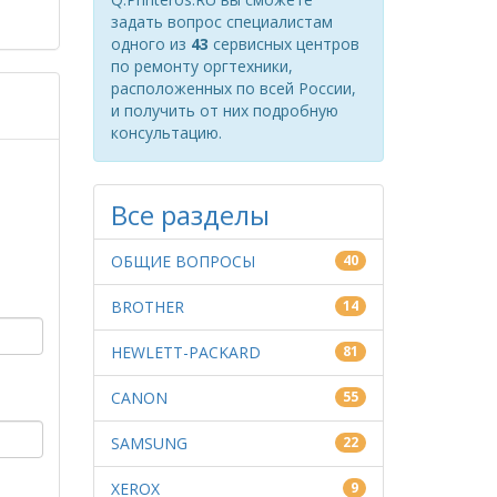
задать вопрос специалистам
одного из
43
сервисных центров
по ремонту оргтехники,
расположенных по всей России,
и получить от них подробную
консультацию.
Все разделы
ОБЩИЕ ВОПРОСЫ
40
BROTHER
14
HEWLETT-PACKARD
81
CANON
55
SAMSUNG
22
XEROX
9