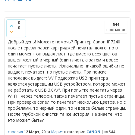
0
544
0
просмотров
Добрый день! Можете помочь? Принтер Canon IP7240
после перезаправки картриджей печатал долго, но в
один момент он выдал лист, где вместо всех цветов
вышел желтый и черный (один лист), а затем и вовсе
печатает пустые листы. Изначально никакой ошибки не
выдает, печатает, но пустые листы. При поиске
неполадок выдает: \\\"Поддержка USB принтера
является устаревшим USB устройством, которое может
не работать с USB 3.0\\\". При попытке печатать через
Wi Fi , через телефон, также печатает пустые страницы.
При проверке сопел то печатает несколько цветов, но с
пробелами, то черный один, то и вовсе белые страницы.
После глубокой очистки та же история. Не знаете, что
это может быть?
спросил
12 Март, 20
от
Мария
в категории
CANON
|
544