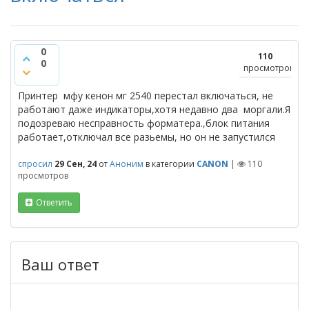
0
110
0
просмотров
Принтер мфу кенон мг 2540 перестал включаться, не
работают даже индикаторы,хотя недавно два моргали.Я
подозреваю несправность форматера.,блок питания
работает,отключал все разьемы, но он не запустился
спросил
29 Сен, 24
от
Аноним
в категории
CANON
|
110
просмотров
Ответить
Ваш ответ