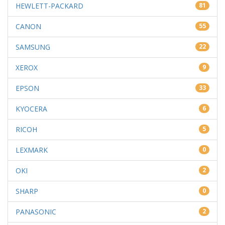
HEWLETT-PACKARD
81
CANON
55
SAMSUNG
22
XEROX
9
EPSON
33
KYOCERA
6
RICOH
5
LEXMARK
0
OKI
2
SHARP
0
PANASONIC
2