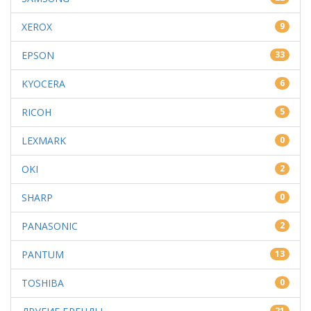
XEROX
9
EPSON
33
KYOCERA
6
RICOH
5
LEXMARK
0
OKI
2
SHARP
0
PANASONIC
2
PANTUM
13
TOSHIBA
0
21