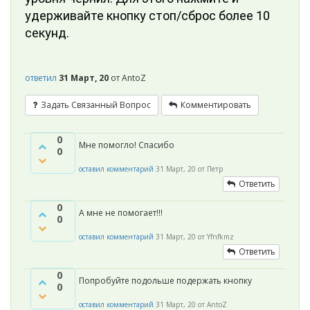
удерживайте кнопку стоп/сброс более 10
секунд.
ответил
31 Март, 20
от
AntoZ
Задать Связанный Вопрос
Комментировать
0
Мне помогло! Спасибо
0
оставил комментарий
31 Март, 20
от
Петр
Ответить
0
А мне не помогает!!!
0
оставил комментарий
31 Март, 20
от
Yfnfkmz
Ответить
0
Попробуйте подольше подержать кнопку
0
оставил комментарий
31 Март, 20
от
AntoZ