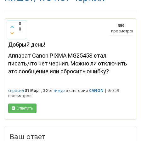
0
359
0
просмотров
Добрый день!
Аппарат Canon PIXMA MG2545S стал
писать,что нет чернил. Можно ли отключить
это сообщение или сбросить ошибку?
спросил
31 Март, 20
от
тимур
в категории
CANON
|
359
просмотров
Ответить
Ваш ответ